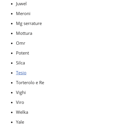
Juwel
Meroni
Mg serrature
Mottura
Omr
Potent
Silca
Tesio
Torterolo e Re
Vighi
Viro
Welka
Yale